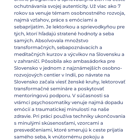
ochutnávania svojej autenticity. Už viac ako 7
rokov sa venuje témam osobnostného rozvoja,
najmä vzťahov, práce s emóciami a
sebaprijatím. Je lektorkou a sprievodkyňou pre
tých, ktorí hľadajú stratené hodnoty a seba
samých. Absolvovala množstvo
transformačných, sebapoznávacích a
meditačných kurzov a výcvikov na Slovensku a
v zahraničí. Pôsobila ako ambasádorka pre
Slovensko v jednom z najznámejších osobno-
rozvojových centier v Indii, po návrate na
Slovensko začala viesť ženské kruhy, lektorovať
transformačné semináre a poskytovať
mentoringovú podporu. V súčasnosti sa
vrámci psychosomatiky venuje najmä dopadu
emócií a traumatickej minulosti na naše
zdravie. Pri práci používa techniky ukončovania
s minulými skúsenosťami, vzorcami a
presvedčeniami, ktoré smerujú k ceste prijatia
samého seba, k vnútornému pokoju a