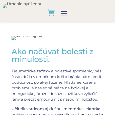
Ako načúvať bolesti z
minulosti.
Traumatické zážitky a bolestivé spomienky nás
často držia v emočnom krči a bránia nám tvoriť
budúcnosť, po akej túžime. Hľadanie koreňa
problému a následná práca na fyzickej a
energetickej úrovni dokážu zážitkovo vyliečiť
rany a preťať emočnú niť s našou minulosťou.
Učiteľka srdcom aj dušou, mentorka, lektorka
online programov a sprievodkyňa žien na ceste