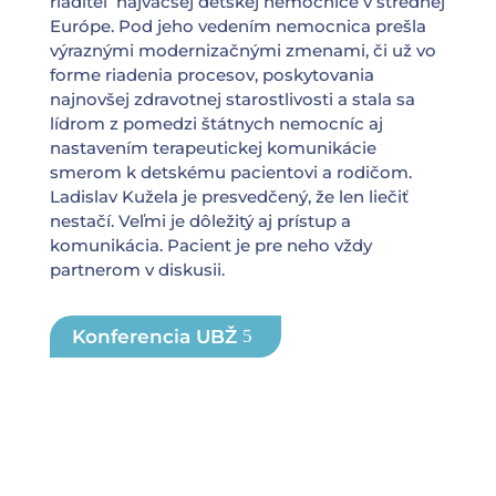
riaditeľ najväčšej detskej nemocnice v strednej
Európe. Pod jeho vedením nemocnica prešla
výraznými modernizačnými zmenami, či už vo
forme riadenia procesov, poskytovania
najnovšej zdravotnej starostlivosti a stala sa
lídrom z pomedzi štátnych nemocníc aj
nastavením terapeutickej komunikácie
smerom k detskému pacientovi a rodičom.
Ladislav Kužela je presvedčený, že len liečiť
nestačí. Veľmi je dôležitý aj prístup a
komunikácia. Pacient je pre neho vždy
partnerom v diskusii.
Konferencia UBŽ