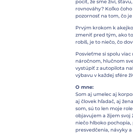
pocit, že sme živí, šťavu
rovnováhy? Koľko čoho 
pozornosť na tom, čo je
Prvým krokom k akejkoľ
zmeniť pred tým, ako to
robíš, je to niečo, čo dovo
Posvieťme si spolu viac
náročnom, hlučnom svete
vystúpiť z autopilota na
výbavu v každej sfére ž
O mne:
Som aj umelec aj korpo
aj človek hľadač, aj žen
som, sú to len moje rol
objavujem a žijem svoj ž
niečo hlboko pochopia, 
presvedčenia, návyky a 