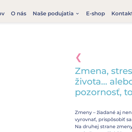
ov
O nás
Naše podujatia
E-shop
Kontak
❮
Zmena, stres,
života… aleb
pozornosť, to
Zmeny – žiadané aj nen
vyrovnať, prispôsobiť sa
Na druhej strane zmeny