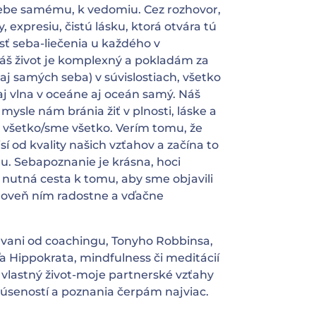
 sebe samému, k vedomiu. Cez rozhovor,
, expresiu, čistú lásku, ktorá otvára tú
ť seba-liečenia u každého v
áš život je komplexný a pokladám za
aj samých seba) v súvislostiach, všetko
aj vlna v oceáne aj oceán samý. Náš
mysle nám bránia žiť v plnosti, láske a
všetko/sme všetko. Verím tomu, že
sí od kvality našich vzťahov a začína to
 Sebapoznanie je krásna, hoci
e nutná cesta k tomu, aby sme objavili
zároveň ním radostne a vďačne
ani od coachingu, Tonyho Robbinsa,
a Hippokrata, mindfulness či meditácií
vlastný život-moje partnerské vzťahy
skúseností a poznania čerpám najviac.