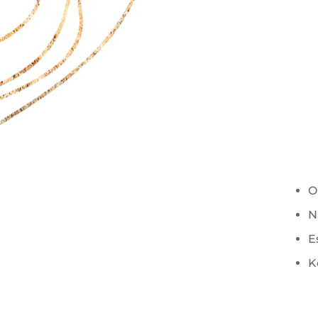
O
N
E
K