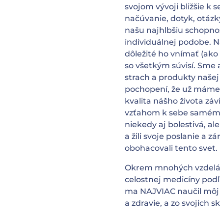
svojom vývoji bližšie k
načúvanie, dotyk, otázky
našu najhlbšiu schopnos
individuálnej podobe. N
dôležité ho vnímať (ako 
so všetkým súvisí. Sme 
strach a produkty našej 
pochopení, že už máme 
kvalita nášho života závi
vzťahom k sebe samému.
niekedy aj bolestivá, al
a žili svoje poslanie a 
obohacovali tento svet.
Okrem mnohých vzdeláv
celostnej medicíny podľ
ma NAJVIAC naučil môj 
a zdravie, a zo svojich 