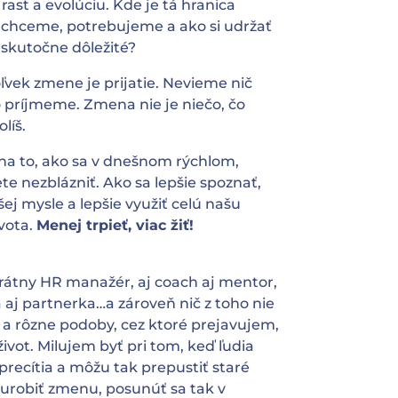
, rast a evolúciu. Kde je tá hranica
chceme, potrebujeme a ako si udržať
 skutočne dôležité?
vek zmene je prijatie. Nevieme nič
 príjmeme. Zmena nie je niečo, čo
líš.
 na to, ako sa v dnešnom rýchlom,
 nezblázniť. Ako sa lepšie spoznať,
šej mysle a lepšie využiť celú našu
ivota.
Menej trpieť, viac žiť!
rátny HR manažér, aj coach aj mentor,
a aj partnerka…a zároveň nič z toho nie
e a rôzne podoby, cez ktoré prejavujem,
ivot. Milujem byť pri tom, keď ľudia
precítia a môžu tak prepustiť staré
urobiť zmenu, posunúť sa tak v