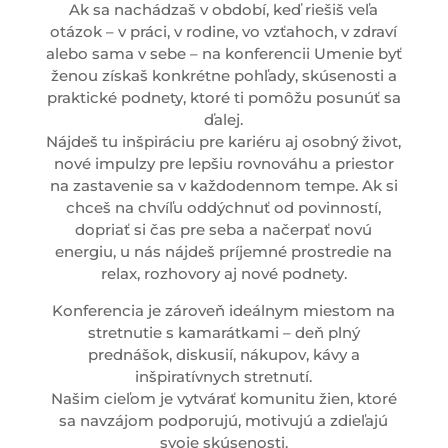
Ak sa nachádzaš v období, keď riešiš veľa
otázok – v práci, v rodine, vo vzťahoch, v zdraví
alebo sama v sebe – na konferencii Umenie byť
ženou získaš konkrétne pohľady, skúsenosti a
praktické podnety, ktoré ti pomôžu posunúť sa
ďalej.
Nájdeš tu inšpiráciu pre kariéru aj osobný život,
nové impulzy pre lepšiu rovnováhu a priestor
na zastavenie sa v každodennom tempe. Ak si
chceš na chvíľu oddýchnuť od povinností,
dopriať si čas pre seba a načerpať novú
energiu, u nás nájdeš príjemné prostredie na
relax, rozhovory aj nové podnety.
Konferencia je zároveň ideálnym miestom na
stretnutie s kamarátkami – deň plný
prednášok, diskusií, nákupov, kávy a
inšpiratívnych stretnutí.
Našim cieľom je vytvárať komunitu žien, ktoré
sa navzájom podporujú, motivujú a zdieľajú
svoje skúsenosti.