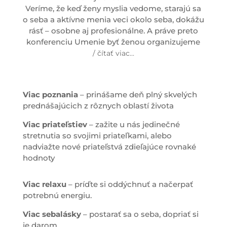
Veríme, že keď ženy myslia vedome, starajú sa
o seba a aktívne menia veci okolo seba, dokážu
rásť – osobne aj profesionálne. A práve preto
konferenciu Umenie byť ženou organizujeme
/ čítať viac...
Viac poznania
– prinášame deň plný skvelých
prednášajúcich z rôznych oblastí života
Viac priateľstiev
– zažite u nás jedinečné
stretnutia so svojimi priateľkami, alebo
nadviažte nové priateľstvá zdieľajúce rovnaké
hodnoty
Viac relaxu
– príďte si oddýchnuť a načerpať
potrebnú energiu.
Viac sebalásky
– postarať sa o seba, dopriať si
je darom.