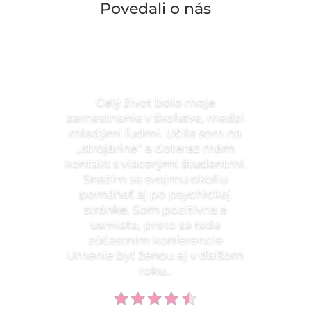
Povedali o nás
Celý život bolo moje
zamestnanie v školstve, medzi
mladými ľudmi. Učila som na
„strojárine“ a doteraz mám
kontakt s viacerými študentmi.
Snažím sa svojmu okoliu
pomáhať aj po psychickej
stránke. Som pozitívna a
usmiata, preto sa rada
zúčastním konferencie
Umenie byť ženou aj v ďaľšom
roku..