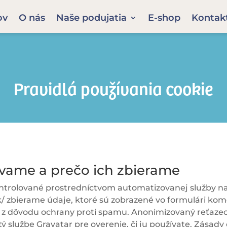
ov
O nás
Naše podujatia
E-shop
Kontak
Pravidlá používania cookie
vame a prečo ich zbierame
trolované prostredníctvom automatizovanej služby na
k/
zbierame údaje, ktoré sú zobrazené vo formulári kome
 z dôvodu ochrany proti spamu. Anonimizovaný reťazec 
ý službe Gravatar pre overenie, či ju používate. Zásad