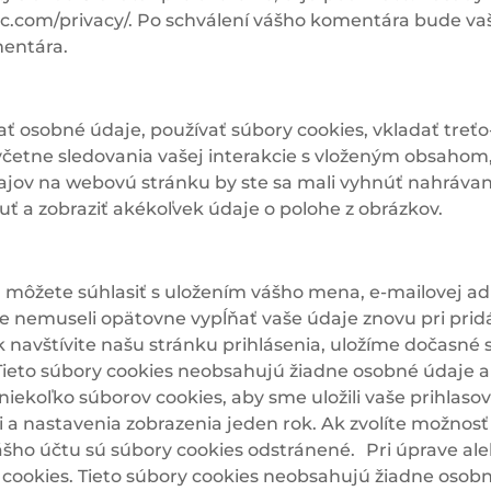
ic.com/privacy/
. Po schválení vášho komentára bude vaša
entára.
ať osobné údaje, používať súbory cookies, vkladať treť
včetne sledovania vašej interakcie s vloženým obsahom
údajov na webovú stránku by ste sa mali vyhnúť nahráva
ť a zobraziť akékoľvek údaje o polohe z obrázkov.
 môžete súhlasiť s uložením vášho mena, e-mailovej a
ste nemuseli opätovne vypĺňať vaše údaje znovu pri pri
 navštívite našu stránku prihlásenia, uložíme dočasné s
Tieto súbory cookies neobsahujú žiadne osobné údaje a
niekoľko súborov cookies, aby sme uložili vaše prihlaso
i a nastavenia zobrazenia jeden rok. Ak zvolíte možnos
 vášho účtu sú súbory cookies odstránené. Pri úprave a
cookies. Tieto súbory cookies neobsahujú žiadne osobn