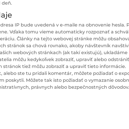
1 deň.
aje
adresa IP bude uvedená v e-maile na obnovenie hesla. 
ne. Vďaka tomu vieme automaticky rozpoznať a schvál
ráciu. Články na tejto webovej stránke môžu obsahovať
ých stránok sa chová rovnako, akoby návštevník navštív
 našich webových stránkach (ak takí existujú), ukladáme
ívatelia môžu kedykoľvek zobraziť, upraviť alebo odstrá
 stránok tiež môžu zobraziť a upraviť tieto informáci
, alebo ste tu pridali komentár, môžete požiadať o expo
m poskytli. Môžete tak isto požiadať o vymazanie osobný
istratívnych, právnych alebo bezpečnostných dôvodov