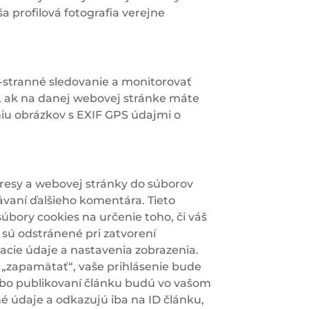
 profilová fotografia verejne
o-stranné sledovanie a monitorovať
, ak na danej webovej stránke máte
niu obrázkov s EXIF GPS údajmi o
dresy a webovej stránky do súborov
dávaní ďalšieho komentára. Tieto
úbory cookies na určenie toho, či váš
 sú odstránené pri zatvorení
vacie údaje a nastavenia zobrazenia.
ť „zapamätať“, vaše prihlásenie bude
lebo publikovaní článku budú vo vašom
é údaje a odkazujú iba na ID článku,