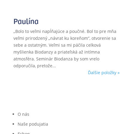
Paulína
„Bolo to veľmi napĺňajúce a poučné. Bol to pre mňa
veľmi prirodzený „návrat ku koreňom“, otvorenie sa
sebe a ostatným. Veľmi sa mi páčila celková
myšlienka Biodanzy a priateľská až intímna
atmosféra. Seminár Biodanza by som vrelo
odporučila, pretože...
Ďalšie položky »
O nás
Naše podujatia
Eshop