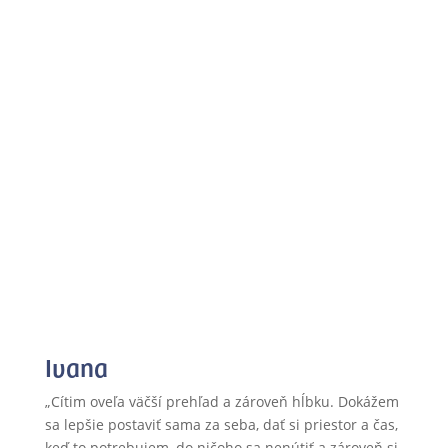
Ivana
„Cítim oveľa väčší prehľad a zároveň hĺbku. Dokážem
sa lepšie postaviť sama za seba, dať si priestor a čas,
keď to potrebujem, do ničoho sa nenútiť a zároveň si