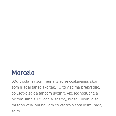
Marcela
„Od Biodanzy som nemal žiadne očakávania, skôr
som hľadal tanec ako taký. O to viac ma prekvapilo,
čo všetko sa dá tancom uvoľniť. Aké jednoduché a
pritom silné sú cvičenia, zážitky, krása. Uvoľnilo sa
mi toho veľa, ani neviem čo všetko a som veľmi rada,
že to...